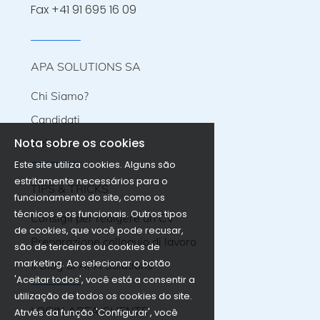
Fax +41 91 695 16 09
APA SOLUTIONS SA
Chi Siamo?
Candidati
Nota sobre os cookies
Aziende
Este site utiliza cookies. Alguns são
estritamente necessários para o
TIPS & TRICKS
funcionamento do site, como os
técnicos e os funcionais. Outros tipos
Consigli per redigere un CV
de cookies, que você pode recusar,
Preparazione colloquio di lavoro
são de terceiros ou cookies de
marketing. Ao selecionar o botão
Il Blog di APA Solutions
'Aceitar todos', você está a consentir a
utilização de todos os cookies do site.
LOGIN AREA CLIENTE
Atrvés da função 'Configurar', você