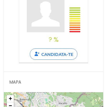
? %
CANDIDATA-TE
MAPA
+
−