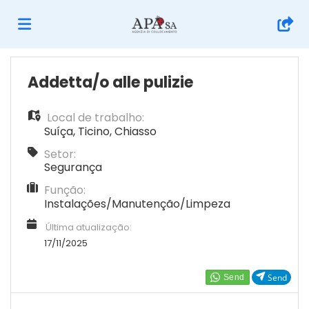
Página
Addetta/o alle pulizie
Local de trabalho:
inicial
Ofertas
Suíça
,
Ticino
,
Chiasso
Setor:
de
Regista-
Segurança
Função:
Instalações/Manutenção/Limpeza
emprego
te
Iniciar
Última atualização:
17/11/2025
sessão
Língua
Send