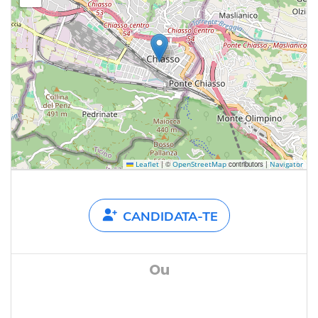
|
©
contributors |
Leaflet
OpenStreetMap
Navigator
CANDIDATA-TE
Ou