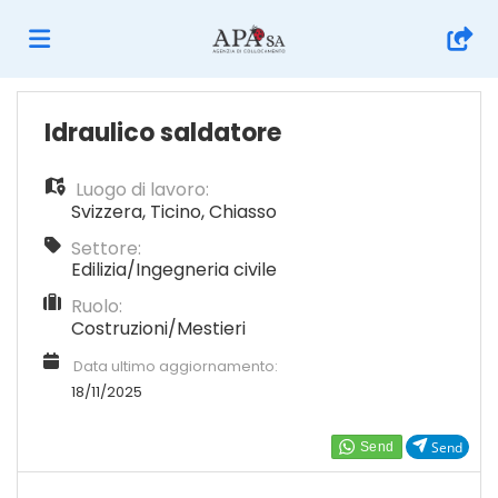
Home
Idraulico saldatore
Luogo di lavoro:
Offerte
Svizzera
,
Ticino
,
Chiasso
Settore:
di
Carica
Edilizia/Ingegneria civile
Ruolo:
Costruzioni/Mestieri
lavoro
il
Login
Data ultimo aggiornamento:
18/11/2025
CV
Lingua
Send