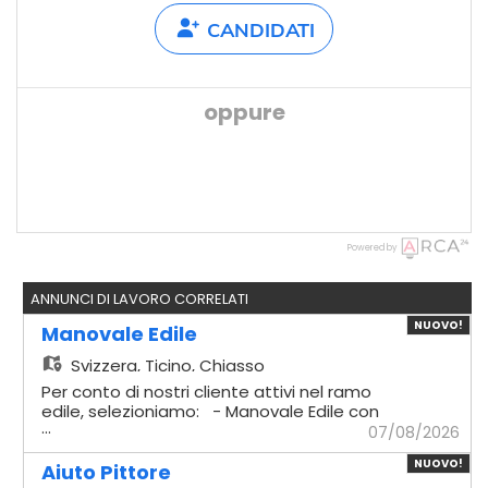
CANDIDATI
oppure
Powered by
ANNUNCI DI LAVORO CORRELATI
NUOVO!
Manovale Edile
Svizzera,
Ticino, Chiasso
Per conto di nostri cliente attivi nel ramo
edile, selezioniamo: - Manovale Edile con
...
esperienza Mansionario - Logistica
07/08/2026
materiali: Gestione
NUOVO!
dell'approvvigionamento e del trasporto
Aiuto Pittore