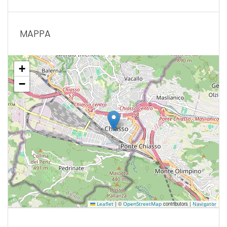
MAPPA
+
−
|
©
contributors |
Leaflet
OpenStreetMap
Navigator