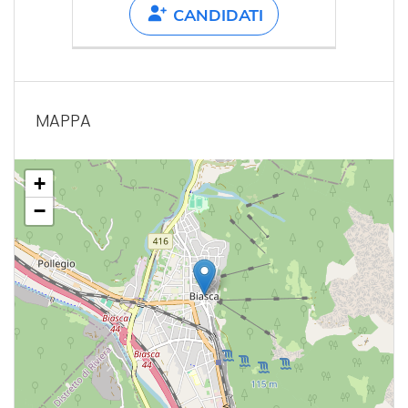
CANDIDATI
MAPPA
+
−