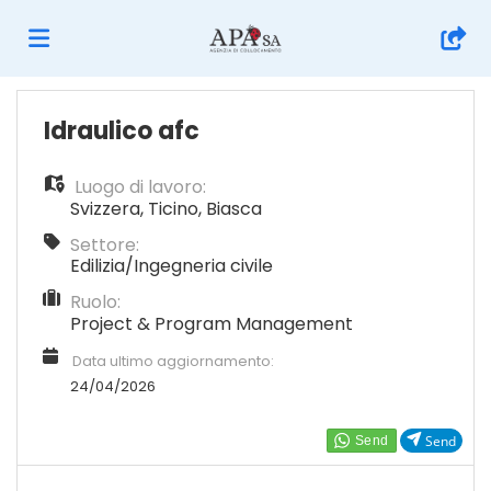
Home
Idraulico afc
Luogo di lavoro:
Offerte
Svizzera
,
Ticino
,
Biasca
Settore:
di
Carica
Edilizia/Ingegneria civile
Ruolo:
Project & Program Management
lavoro
il
Login
Data ultimo aggiornamento:
24/04/2026
CV
Lingua
Send