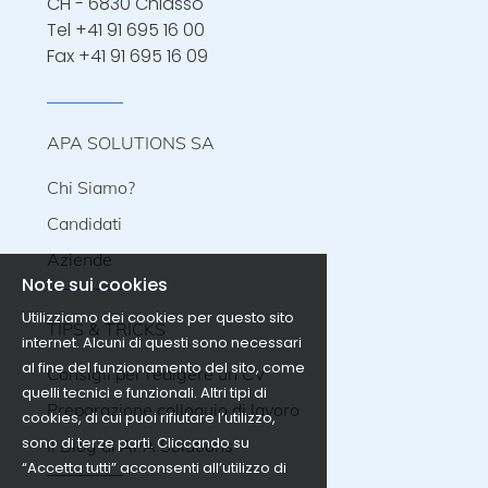
CH - 6830 Chiasso
Tel
+41 91 695 16 00
Fax +41 91 695 16 09
APA SOLUTIONS SA
Chi Siamo?
Candidati
Aziende
Note sui cookies
Utilizziamo dei cookies per questo sito
TIPS & TRICKS
internet. Alcuni di questi sono necessari
al fine del funzionamento del sito, come
Consigli per redigere un CV
quelli tecnici e funzionali. Altri tipi di
Preparazione colloquio di lavoro
cookies, di cui puoi rifiutare l’utilizzo,
sono di terze parti. Cliccando su
Il Blog di APA Solutions
“Accetta tutti” acconsenti all’utilizzo di