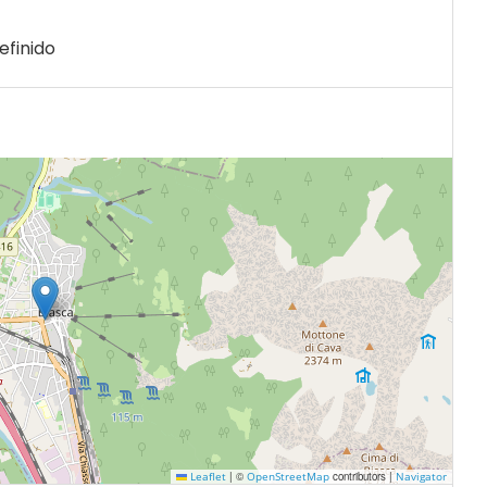
efinido
|
©
contributors |
Leaflet
OpenStreetMap
Navigator