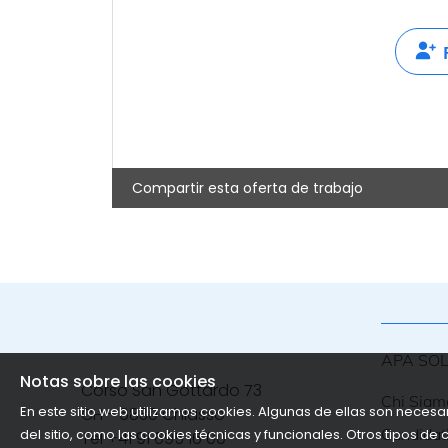
Compartir esta oferta de trabajo
APA SO
Notas sobre las cookies
Corso San Gottardo 73
Chi Siam
En este sitio web utilizamos cookies. Algunas de ellas son neces
CH - 6830 Chiasso
Candidat
del sitio, como las cookies técnicas y funcionales. Otros tipos d
Tel
+41 91 695 16 00