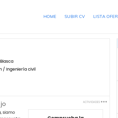
HOME
SUBIR CV
LISTA OFE
Biasca
/ Ingeniería civil
jo
ACTIVIDADES
Imprimir
a, siamo
Comprueba la