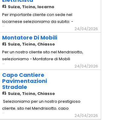
Comprovata capacità a lavorare in
Suiza,
Ticino, locarno
maniera autonoma - Possesso
Per importante cliente con sede nel
dell'attrezzatura di base - Disponibilità a
locarnese selezioniamo da subito: -
...
lavorare in Trasferta in Svizzera Interna
Elettricista Mansioni - Installazione e
24/04/2026
Offr
manutenzione di impianti elettrici civili e
Montatore Di Mobili
industriali - Cablaggio e montaggio di
Suiza,
Ticino, Chiasso
quadri elettrici, prese, interruttori e altri
Per un nostro cliente sito nel Mendrisiotto,
componenti - Posa di cavi, canaline e
selezioniamo - Montatore di Mobili
...
tubazioni elettriche
Requisiti richiesti - Comprovata
24/04/2026
esperienza pluriennale nella mansione -
Capo Cantiere
Comprovata capacità a lavorare in
Pavimentazioni
Stradale
maniera autonoma - Possesso
Suiza,
Ticino, Chiasso
dell'attrezzatura di base - Disponibilità a
lavorare in Trasferta in Svizzera Intern
Selezioniamo per un nostro prestigioso
cliente, sito nel Mendrisiotto, capo
...
squadra con esperienza nel settore
24/04/2026
pavimentazioni stradali. Essenziale
comprovate capacità nella conduzione