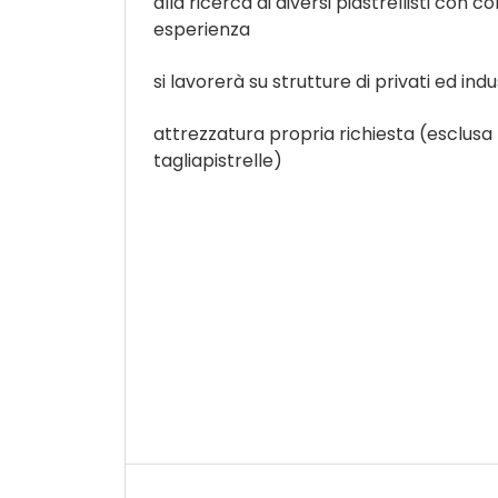
alla ricerca di diversi piastrellisti con
esperienza
si lavorerà su strutture di privati ed indus
attrezzatura propria richiesta (esclusa 
tagliapistrelle)