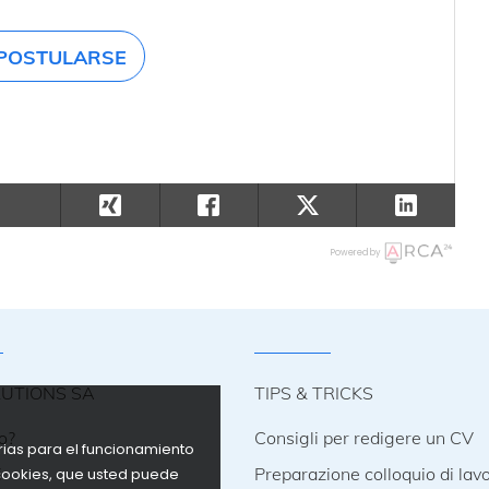
POSTULARSE
Powered by
LUTIONS SA
TIPS & TRICKS
o?
Consigli per redigere un CV
arias para el funcionamiento
i
Preparazione colloquio di lav
e cookies, que usted puede