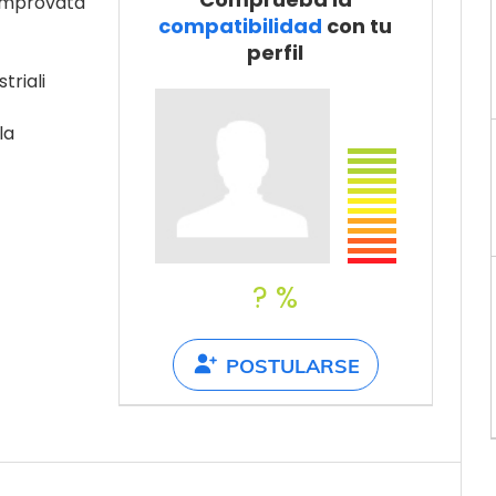
 comprovata
Recomienda a
compatibilidad
con tu
un amigo
perfil
triali
la
? %
POSTULARSE