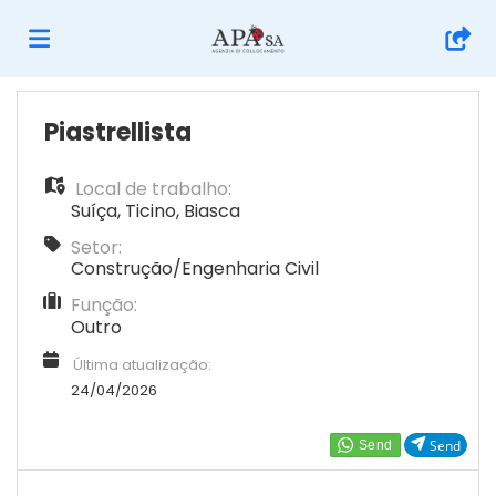
Página
Piastrellista
Local de trabalho:
inicial
Ofertas
Suíça
,
Ticino
,
Biasca
Setor:
de
Regista-
Construção/Engenharia Civil
Função:
Outro
emprego
te
Iniciar
Última atualização:
24/04/2026
sessão
Língua
Send