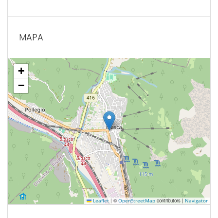
MAPA
+
−
|
©
contributors |
Leaflet
OpenStreetMap
Navigator