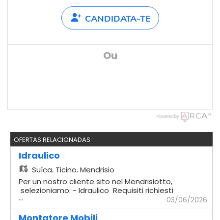
CANDIDATA-TE
Ou
Powered by
OFERTAS RELACIONADAS
Idraulico
Suíça,
Ticino, Mendrisio
Per un nostro cliente sito nel Mendrisiotto,
selezioniamo: - Idraulico Requisiti richiesti
...
- Comprovata esperienza in cantiere -
03/06/2026
Impianti sottomuro - Solette - Capacità di
lavorare in autonomia - Disponibilità
Montatore Mobili