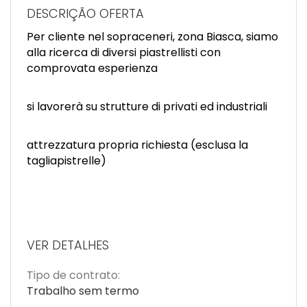
EN
DESCRIÇÃO OFERTA
Per cliente nel sopraceneri, zona Biasca, siamo
FR
alla ricerca di diversi piastrellisti con
comprovata esperienza
IT
si lavorerà su strutture di privati ed industriali
DE
attrezzatura propria richiesta (esclusa la
tagliapistrelle)
ES
PT
VER DETALHES
Tipo de contrato:
Trabalho sem termo