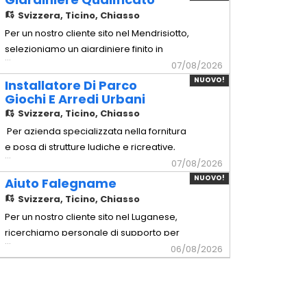
Copertura meticolosa di pavimenti,
Svizzera,
Ticino, Chiasso
serramenti, mobili e di tutte le superfici da
Per un nostro cliente sito nel Mendrisiotto,
non trattare. - Preparazione:
selezioniamo un giardiniere finito in
...
Carteggiatura manuale o tramite
grado di gestire in autonomia sia la
07/08/2026
levigatrici
manutenzione del verde che la creazione
NUOVO!
Installatore Di Parco
di nuovi spazi esterni. - Giardiniere
Giochi E Arredi Urbani
Qualificato Mansionario - Creazione
Svizzera,
Ticino, Chiasso
giardini: Posa di tappeti erbosi,
Per azienda specializzata nella fornitura
piantumazione di alberi, arbusti
e posa di strutture ludiche e ricreative,
...
selezioniamo per l'allestimento in
07/08/2026
sicurezza di aree gioco pubbliche,
NUOVO!
Aiuto Falegname
scolastiche e private in Ticino -
Svizzera,
Ticino, Chiasso
Installatore di Parco Giochi e Arredi
Per un nostro cliente sito nel Luganese,
Urbani Mansionario - Montaggio strutture:
ricerchiamo personale di supporto per
...
Assemblaggio meccanico e instal
squadre di montaggio di arredi di alta
06/08/2026
Gamma. - Aiuto Falegname Mansionario
- Assistenza tecnica: Supporto operativo
ai falegnami qualificati durante le