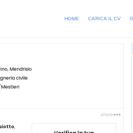
HOME
CARICA IL CV
O
cino
,
Mendrisio
egneria civile
/Mestieri
ATTIVITÀ
Stampa
siotto
,
Verifica la tua