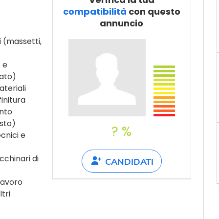
Dillo a un
compatibilità
con questo
amico
annuncio
i (massetti,
o e
dato)
ateriali
finitura
ento
esto)
? %
cnici e
cchinari di
CANDIDATI
lavoro
tri