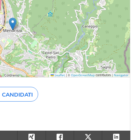
|
©
contributors |
Leaflet
OpenStreetMap
Navigator
CANDIDATI