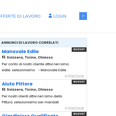
FFERTE DI LAVORO
LOGIN
IT
ANNUNCI DI LAVORO CORRELATI
NUOVO!
Manovale Edile
Svizzera,
Ticino, Chiasso
Per conto di nostri cliente attivi nel ramo
edile, selezioniamo: - Manovale Edile
...
con esperienza Mansionario - Logistica
07/08/2026
materiali: Gestione
NUOVO!
Aiuto Pittore
dell'approvvigionamento e del trasporto
Svizzera,
Ticino, Chiasso
dei materiali necessari in cantiere. -
Per nostri clienti attivi nel ramo della
Preparazione impasti: Miscelazione e
Pittura, selezioniamo per mandati
...
preparazione accurata di malte e
temporanei - Aiuto Pittore Mansioni
07/08/2026
compos
principali: - Protezione cantiere:
NUOVO!
Giardiniere Qualificato