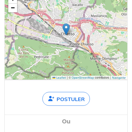
−
|
©
contributors |
Leaflet
OpenStreetMap
Navigator
POSTULER
Ou