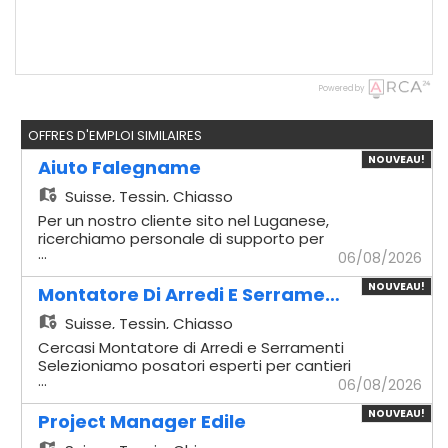
Powered by
OFFRES D'EMPLOI SIMILAIRES
NOUVEAU!
Aiuto Falegname
Suisse,
Tessin, Chiasso
Per un nostro cliente sito nel Luganese,
ricerchiamo personale di supporto per
...
squadre di montaggio di arredi di alta
06/08/2026
Gamma. - Aiuto Falegname Mansionario -
NOUVEAU!
Assistenza tecnica: Supporto operativo ai
Montatore Di Arredi E Serramenti
falegnami qualificati durante le lavorazioni
Suisse,
Tessin, Chiasso
in posa. - Movimentazione carichi:
Spostamento e movimentazione manuale
Cercasi Montatore di Arredi e Serramenti
di pannelli, legname e materie prime. -
Selezioniamo posatori esperti per cantieri
...
Imballaggio prodotti: Gestione del
civili, commerciali e progetti di
06/08/2026
confezionamento e dell'imballaggio sicuro
arredamento d'alta gamma sul territorio.
NOUVEAU!
dei manufatti. - Logistica e spedizioni:
Mansionario - Montaggio arredi: Posa in
Project Manager Edile
Carico e scarico dei furgoni aziendali per le
opera e montaggio millimetrico di arredi