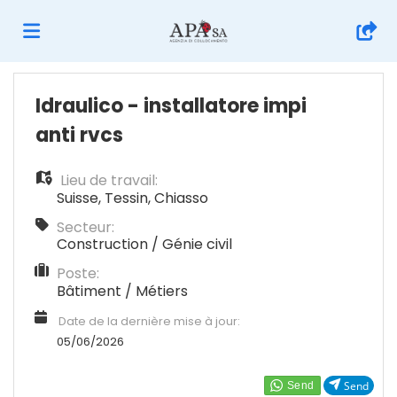
Accueil
Idraulico - installatore impi
anti rvcs
Emplois
Lieu de travail:
Suisse
,
Tessin
,
Chiasso
Déposez
Secteur:
Construction / Génie civil
Poste:
votre
Connexion
Bâtiment / Métiers
Date de la dernière mise à jour:
CV
Langue
05/06/2026
Send