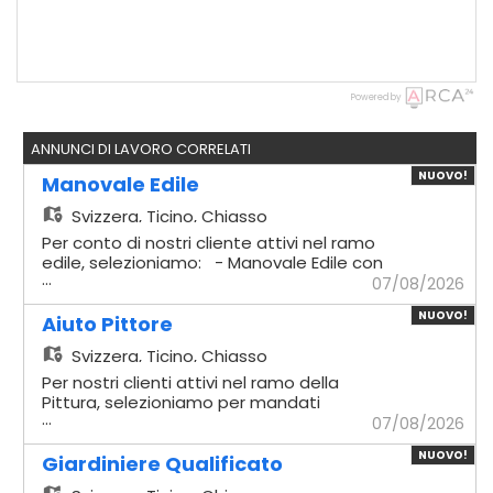
Powered by
ANNUNCI DI LAVORO CORRELATI
NUOVO!
Manovale Edile
Svizzera,
Ticino, Chiasso
Per conto di nostri cliente attivi nel ramo
edile, selezioniamo: - Manovale Edile con
...
esperienza Mansionario - Logistica
07/08/2026
materiali: Gestione
NUOVO!
dell'approvvigionamento e del trasporto
Aiuto Pittore
dei materiali necessari in cantiere. -
Svizzera,
Ticino, Chiasso
Preparazione impasti: Miscelazione e
preparazione accurata di malte e
Per nostri clienti attivi nel ramo della
composti cementizi. - Supporto
Pittura, selezioniamo per mandati
...
demolizioni: Assistenza diretta ai muratori
temporanei - Aiuto Pittore Mansioni
07/08/2026
qualificati durante le fasi di
principali: - Protezione cantiere: Copertura
NUOVO!
smantellamento e demolizione. - Supporto
meticolosa di pavimenti, serramenti, mobili
Giardiniere Qualificato
strutturale: Aiuto operativo nelle attività
e di tutte le superfici da non trattare. -