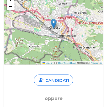
−
|
©
contributors |
Leaflet
OpenStreetMap
Navigator
CANDIDATI
oppure