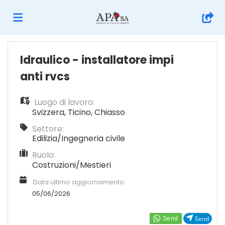
Home
Idraulico - installatore impi
anti rvcs
Offerte
Luogo di lavoro:
Svizzera
,
Ticino
,
Chiasso
di
Carica
Settore:
Edilizia/Ingegneria civile
Ruolo:
lavoro
il
Login
Costruzioni/Mestieri
Data ultimo aggiornamento:
CV
Lingua
05/06/2026
Send