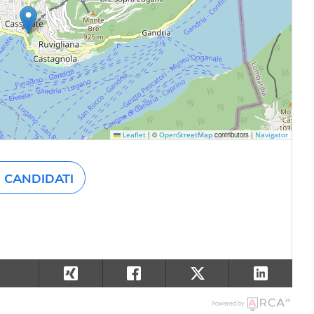
|
©
contributors |
Leaflet
OpenStreetMap
Navigator
CANDIDATI
Powered by