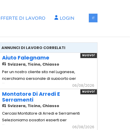
FFERTE DI LAVORO
LOGIN
IT
ANNUNCI DI LAVORO CORRELATI
NUOVO!
Aiuto Falegname
Svizzera,
Ticino, Chiasso
Per un nostro cliente sito nel Luganese,
ricerchiamo personale di supporto per
...
squadre di montaggio di arredi di alta
06/08/2026
Gamma. - Aiuto Falegname Mansionario
NUOVO!
Montatore Di Arredi E
- Assistenza tecnica: Supporto operativo
Serramenti
ai falegnami qualificati durante le
Svizzera,
Ticino, Chiasso
lavorazioni in posa. - Movimentazione
Cercasi Montatore di Arredi e Serramenti
carichi: Spostamento e movim
Selezioniamo posatori esperti per
...
cantieri civili, commerciali e progetti di
06/08/2026