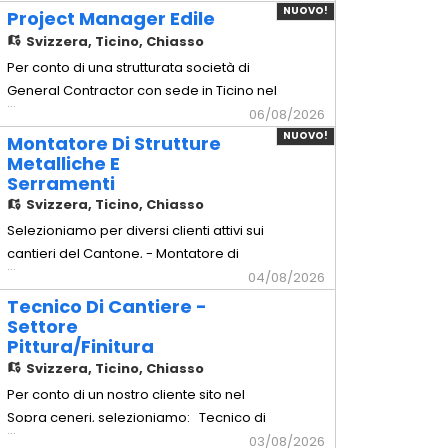
arredamento d'alta gamma sul territorio.
NUOVO!
Project Manager Edile
Mansionario - Montaggio arredi: Posa in
Svizzera,
Ticino, Chiasso
opera e montaggio millimetrico di arredi
Per conto di una strutturata società di
completi e mobili su misura. -
General Contractor con sede in Ticino nel
...
Installazione cucine: Assemb
Luganese, selezioniamo per l'inserimento
06/08/2026
a tempo indeterminato di un Project
NUOVO!
Montatore Di Strutture
Manager Edile esperto nella gestione di
Metalliche E
Serramenti
commesse civili e commerciali chiavi in
Svizzera,
Ticino, Chiasso
mano. Principali mansioni: -
Coordinamento integrale delle
Selezioniamo per diversi clienti attivi sui
cantieri del Cantone, - Montatore di
...
Strutture Metalliche e Serramenti
04/08/2026
Principali mansioni: - Posa e montaggio
Tecnico Di Cantiere -
in cantiere di carpenteria pesante e
Settore
Pittura/Finitura
leggera (parapetti, scale antincendio,
Svizzera,
Ticino, Chiasso
tettoie). - Installazione di facciate
continue in alluminio/vetro e
Per conto di un nostro cliente sito nel
Sopra ceneri, selezioniamo: Tecnico di
...
Cantiere - Settore Pittura/Finitura
03/08/2026