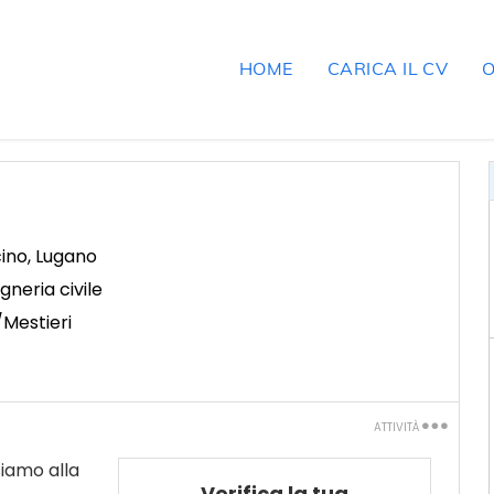
HOME
CARICA IL CV
O
cino
,
Lugano
egneria civile
/Mestieri
ATTIVITÀ
Stampa
iamo alla
Verifica la tua