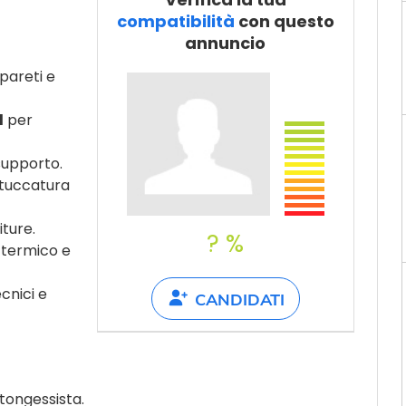
Dillo a un
compatibilità
con questo
amico
annuncio
pareti e
l
per
supporto.
 stuccatura
iture.
? %
o termico e
cnici e
CANDIDATI
tongessista.