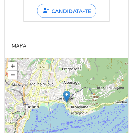
CANDIDATA-TE
MAPA
+
−