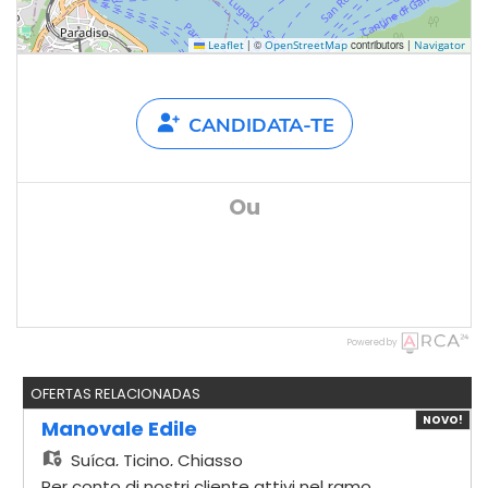
|
©
contributors |
Leaflet
OpenStreetMap
Navigator
CANDIDATA-TE
Ou
Powered by
OFERTAS RELACIONADAS
NOVO!
Manovale Edile
Suíça,
Ticino, Chiasso
Per conto di nostri cliente attivi nel ramo