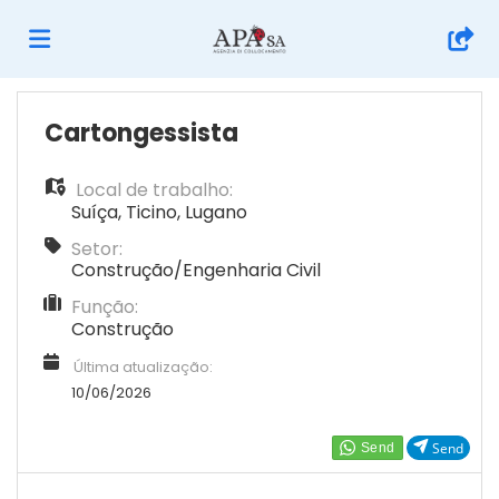
Página
Cartongessista
Local de trabalho:
inicial
Ofertas
Suíça
,
Ticino
,
Lugano
Setor:
de
Regista-
Construção/Engenharia Civil
Função:
Construção
emprego
te
Iniciar
Última atualização:
10/06/2026
sessão
Língua
Send