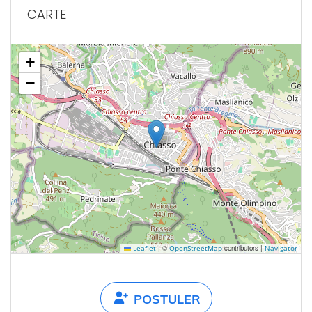
CARTE
+
−
|
©
contributors |
Leaflet
OpenStreetMap
Navigator
POSTULER