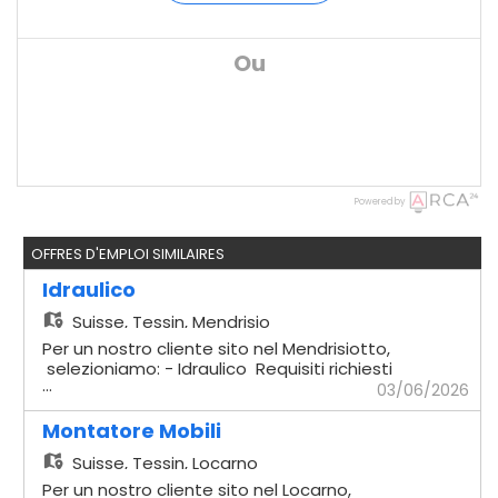
Ou
Powered by
OFFRES D'EMPLOI SIMILAIRES
Idraulico
Suisse,
Tessin, Mendrisio
Per un nostro cliente sito nel Mendrisiotto,
selezioniamo: - Idraulico Requisiti richiesti
...
- Comprovata esperienza in cantiere -
03/06/2026
Impianti sottomuro - Solette - Capacità di
lavorare in autonomia - Disponibilità
Montatore Mobili
immediata Offriamo - Contratto
Suisse,
Tessin, Locarno
temporaneo con possibilità di rinnovo -
Stipendio secondo CCL di riferimento
Per un nostro cliente sito nel Locarno,