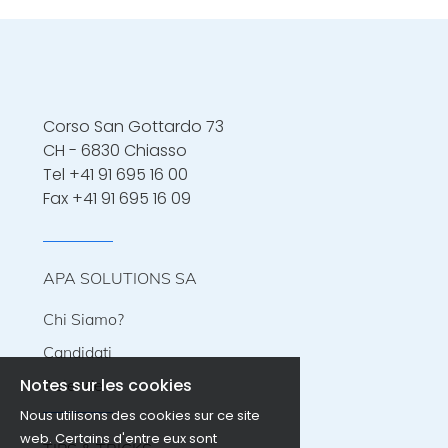
unicamente ai profili in linea con la
escavatori. Capacità di lavorare in Lavoro
descrizione.
team. Possibilità di assunzione diretta
dopo un periodo di prova con la nostra
agenzia. Inizio immediato
Corso San Gottardo 73
CH - 6830 Chiasso
Tel
+41 91 695 16 00
Fax +41 91 695 16 09
APA SOLUTIONS SA
Chi Siamo?
Candidati
Notes sur les cookies
Aziende
Nous utilisons des cookies sur ce site
web. Certains d'entre eux sont