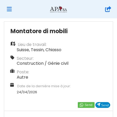
Accueil
Montatore di mobili
Lieu de travail:
Emplois
Suisse
,
Tessin
,
Chiasso
Secteur:
Déposez
Construction / Génie civil
Poste:
Autre
votre
Connexion
Date de la dernière mise à jour:
24/04/2026
CV
Langue
Send