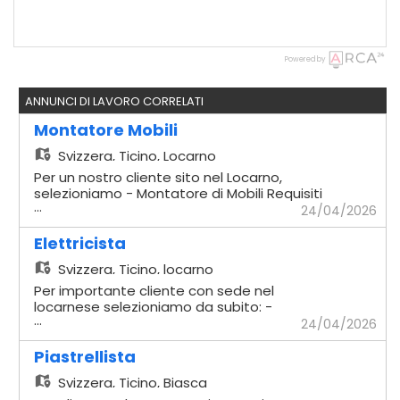
Powered by
ANNUNCI DI LAVORO CORRELATI
Montatore Mobili
Svizzera,
Ticino, Locarno
Per un nostro cliente sito nel Locarno,
selezioniamo - Montatore di Mobili Requisiti
...
richiesti - Comprovata esperienza
24/04/2026
pluriennale nella mansione - Comprovata
capacità a lavorare in maniera autonoma -
Elettricista
Possesso dell'attrezzatura di base -
Svizzera,
Ticino, locarno
Disponibilità a lavorare in Trasferta in
Svizzera Interna Offriamo - Contratti
Per importante cliente con sede nel
temporanei in relazione alle necessità del
locarnese selezioniamo da subito: -
...
nostro cliente
Elettricista Mansioni - Installazione e
24/04/2026
manutenzione di impianti elettrici civili e
industriali - Cablaggio e montaggio di
Piastrellista
quadri elettrici, prese, interruttori e altri
Svizzera,
Ticino, Biasca
componenti - Posa di cavi, canaline e