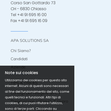
Corso San Gottardo 73
CH - 6830 Chiasso
Tel
+41 91 695 16 00
Fax +41 91 695 16 09
APA SOLUTIONS SA
Chi Siamo?
Candidati
Aziende
Note sui cookies
Utilizziamo dei cookies per questo sito
TIPS & TRICKS
internet. Alcuni di questi sono necessari
al fine del funzionamento del sito, come
Consigli per redigere un CV
quelli tecnici e funzionali. Altri tipi di
Preparazione colloquio di lavoro
cookies, di cui puoi rifiutare l’utilizzo,
sono di terze parti. Cliccando su
Il Blog di APA Solutions