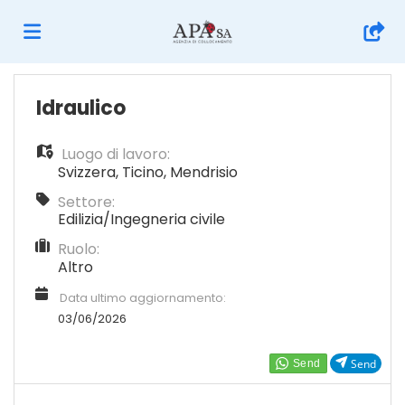
Home
Idraulico
Luogo di lavoro:
Offerte
Svizzera
,
Ticino
,
Mendrisio
Settore:
di
Carica
Edilizia/Ingegneria civile
Ruolo:
Altro
lavoro
il
Login
Data ultimo aggiornamento:
03/06/2026
CV
Lingua
Send