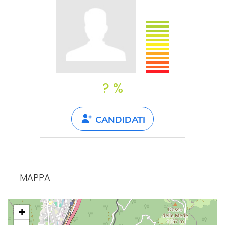
? %
CANDIDATI
MAPPA
+