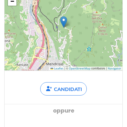
−
|
©
contributors |
Leaflet
OpenStreetMap
Navigator
CANDIDATI
oppure