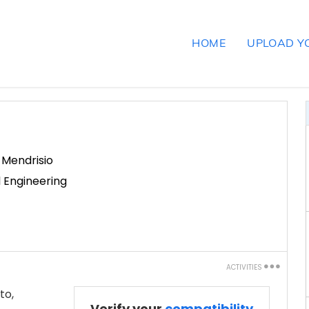
HOME
UPLOAD Y
,
Mendrisio
l Engineering
ACTIVITIES
Print
to,
Verify your
compatibility