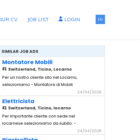
OUR CV
JOB LIST
LOGIN
EN
SIMILAR JOB ADS
Montatore Mobili
Switzerland,
Ticino, Locarno
Per un nostro cliente sito nel Locarno,
selezioniamo - Montatore di Mobili
...
Requisiti richiesti - Comprovata
24/04/2026
esperienza pluriennale nella mansione -
Elettricista
Comprovata capacità a lavorare in
Switzerland,
Ticino, locarno
maniera autonoma - Possesso
Per importante cliente con sede nel
dell'attrezzatura di base - Disponibilità a
locarnese selezioniamo da subito: -
...
lavorare in Trasferta in Svizzera Interna
Elettricista Mansioni - Installazione e
24/04/2026
Offr
manutenzione di impianti elettrici civili e
Piastrellista