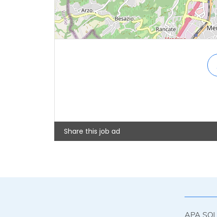
Share this job ad
APA SO