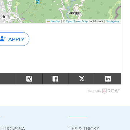
|
©
contributors |
Leaflet
OpenStreetMap
Navigator
APPLY
Powered by
LUTIONS SA
TIPS & TRICKS