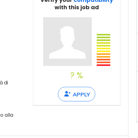
Tell a friend
with this job ad
? %
à di
APPLY
o alla