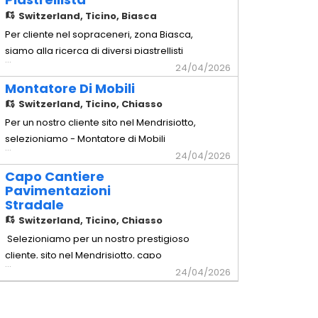
industriali - Cablaggio e montaggio di
Switzerland,
Ticino, Biasca
quadri elettrici, prese, interruttori e altri
Per cliente nel sopraceneri, zona Biasca,
componenti - Posa di cavi, canaline e
siamo alla ricerca di diversi piastrellisti
...
tubazioni elettriche
con comprovata esperienza si lavorerà
24/04/2026
su strutture di privati ed industriali
Montatore Di Mobili
attrezzatura propria richiesta (esclusa la
Switzerland,
Ticino, Chiasso
tagliapistrelle)
Per un nostro cliente sito nel Mendrisiotto,
selezioniamo - Montatore di Mobili
...
Requisiti richiesti - Comprovata
24/04/2026
esperienza pluriennale nella mansione -
Capo Cantiere
Comprovata capacità a lavorare in
Pavimentazioni
Stradale
maniera autonoma - Possesso
Switzerland,
Ticino, Chiasso
dell'attrezzatura di base - Disponibilità a
lavorare in Trasferta in Svizzera Intern
Selezioniamo per un nostro prestigioso
cliente, sito nel Mendrisiotto, capo
...
squadra con esperienza nel settore
24/04/2026
pavimentazioni stradali. Essenziale
comprovate capacità nella conduzione