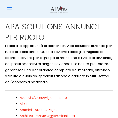
APA SOLUTIONS ANNUNCI
Home
PER RUOLO
Offerte
Esplora le opportunità di carriera su Apa solutions filtrando per
ruolo professionale. Questa sezione raccoglie migliaia di
offerte di lavoro per ogni tipo di mansione e livello di anzianità,
di
Carica
dai profili operativi ai dirigenti aziendali. La nostra piattaforma
garantisce una panoramica completa del mercato, offrendo
visibilità a qualsiasi specializzazione e carriera in tutti i settori
lavoro
il
Login
dell'economia nazionale.
Acquisti/Approvvigionamento
CV
Lingua
Altro
Amministrazione/Paghe
Architettura/Paesaggio/Urbanistica