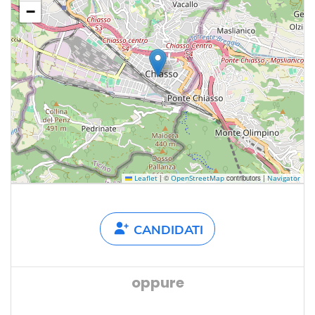
−
|
©
contributors |
Leaflet
OpenStreetMap
Navigator
CANDIDATI
oppure