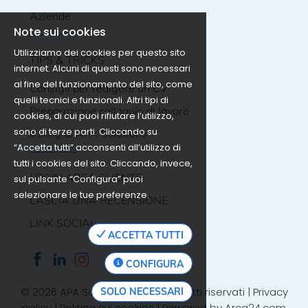
Aziende
Note sui cookies
Utilizziamo dei cookies per questo sito
TIPS & TRICKS
internet. Alcuni di questi sono necessari
al fine del funzionamento del sito, come
Consigli per redigere un CV
quelli tecnici e funzionali. Altri tipi di
Preparazione colloquio di lavoro
cookies, di cui puoi rifiutare l’utilizzo,
sono di terze parti. Cliccando su
Il Blog di APA Solutions
“Accetta tutti” acconsenti all’utilizzo di
tutti i cookies del sito. Cliccando, invece,
LOGIN AREA CLIENTE
sul pulsante “Configura” puoi
selezionare le tue preferenze.
LASCIA UNA RECENSIONE
LINK SOCIAL
ACCETTA TUTTI
CONFIGURA
©
2026 APA Solutions SA. Tutti i diritti riservati |
Privacy
SOLO NECESSARI
policy
|
Politica sui cookies
| Powered by
Arca24.com