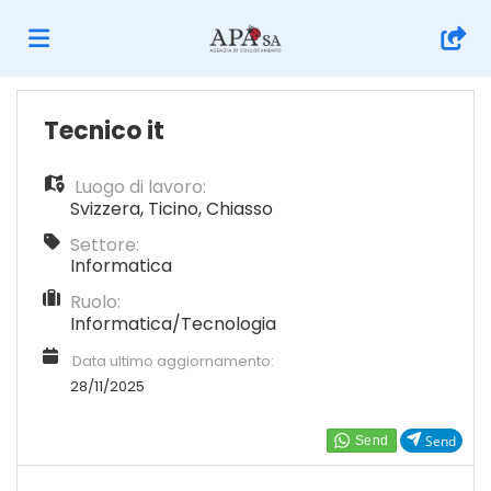
Home
Tecnico it
Luogo di lavoro:
Offerte
Svizzera
,
Ticino
,
Chiasso
Settore:
di
Carica
Informatica
Ruolo:
Informatica/Tecnologia
lavoro
il
Login
Data ultimo aggiornamento:
28/11/2025
CV
Lingua
Send