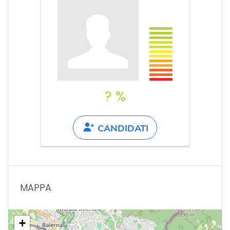
? %
CANDIDATI
MAPPA
+