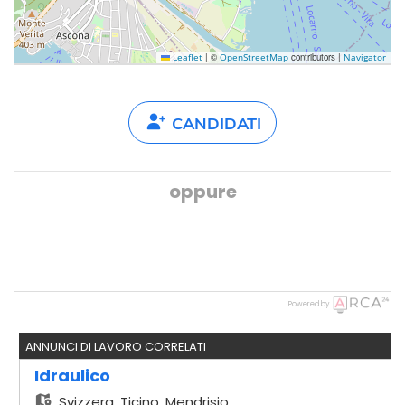
|
©
contributors |
Leaflet
OpenStreetMap
Navigator
CANDIDATI
oppure
Powered by
ANNUNCI DI LAVORO CORRELATI
Idraulico
Svizzera,
Ticino, Mendrisio