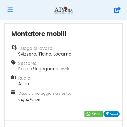
Home
Montatore mobili
Luogo di lavoro:
Offerte
Svizzera
,
Ticino
,
Locarno
Settore:
di
Carica
Edilizia/Ingegneria civile
Ruolo:
Altro
lavoro
il
Login
Data ultimo aggiornamento:
24/04/2026
CV
Lingua
Send