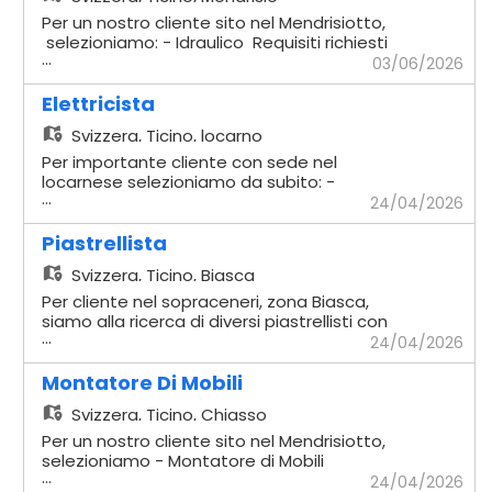
Per un nostro cliente sito nel Mendrisiotto,
selezioniamo: - Idraulico Requisiti richiesti
...
- Comprovata esperienza in cantiere -
03/06/2026
Impianti sottomuro - Solette - Capacità di
lavorare in autonomia - Disponibilità
Elettricista
immediata Offriamo - Contratto
Svizzera,
Ticino, locarno
temporaneo con possibilità di rinnovo -
Stipendio secondo CCL di riferimento
Per importante cliente con sede nel
Verrà dato seguito ai profili che si rifanno
locarnese selezioniamo da subito: -
...
alla descrizione
Elettricista Mansioni - Installazione e
24/04/2026
manutenzione di impianti elettrici civili e
industriali - Cablaggio e montaggio di
Piastrellista
quadri elettrici, prese, interruttori e altri
Svizzera,
Ticino, Biasca
componenti - Posa di cavi, canaline e
tubazioni elettriche - Verifica, collaudo e
Per cliente nel sopraceneri, zona Biasca,
messa in servizio degli impianti secondo le
siamo alla ricerca di diversi piastrellisti con
...
normative vigenti - Lettura e
comprovata esperienza si lavorerà su
24/04/2026
interpretazione di schemi elettrici Requisiti
strutture di privati ed industriali
- Pluriennale esperienza nella mansione -
attrezzatura propria richiesta (esclusa la
Montatore Di Mobili
Autonomia nello svolgimento dei lavori -
tagliapistrelle)
Svizzera,
Ticino, Chiasso
Capacità di lettura del disegno tecnico -
Disponibilità immediata - Disponibilità a
Per un nostro cliente sito nel Mendrisiotto,
lavorare su tutto il Canton Ticino Se
selezioniamo - Montatore di Mobili
...
interessati, inviare la propria candidatura
Requisiti richiesti - Comprovata esperienza
24/04/2026