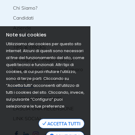
Chi Siamo?
Candidati
Aziende
Note sui cookies
Utilizziamo dei cookies per questo sito
TIPS & TRICKS
internet. Alcuni di questi sono necessari
al fine del funzionamento del sito, come
Consigli per redigere un CV
quelli tecnici e funzionali. Altri tipi di
Preparazione colloquio di lavoro
cookies, di cui puoi rifiutare l’utilizzo,
sono di terze parti. Cliccando su
Il Blog di APA Solutions
“Accetta tutti” acconsenti all’utilizzo di
tutti i cookies del sito. Cliccando, invece,
LOGIN AREA CLIENTE
sul pulsante “Configura” puoi
selezionare le tue preferenze.
LASCIA UNA RECENSIONE
LINK SOCIAL
ACCETTA TUTTI