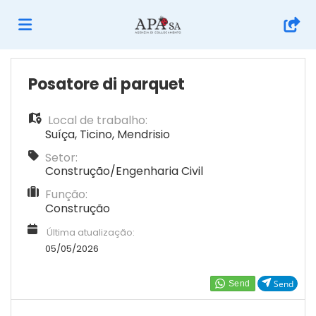
Página
Posatore di parquet
Local de trabalho:
inicial
Ofertas
Suíça
,
Ticino
,
Mendrisio
Setor:
de
Regista-
Construção/Engenharia Civil
Função:
Construção
emprego
te
Iniciar
Última atualização:
05/05/2026
sessão
Língua
Send