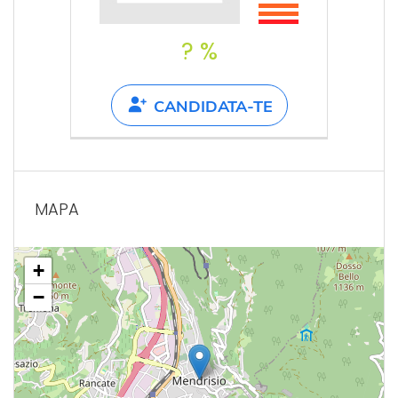
? %
CANDIDATA-TE
MAPA
+
−