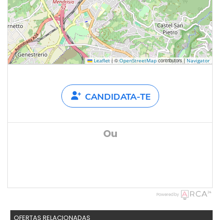
|
©
contributors |
Leaflet
OpenStreetMap
Navigator
CANDIDATA-TE
Ou
Powered by
OFERTAS RELACIONADAS