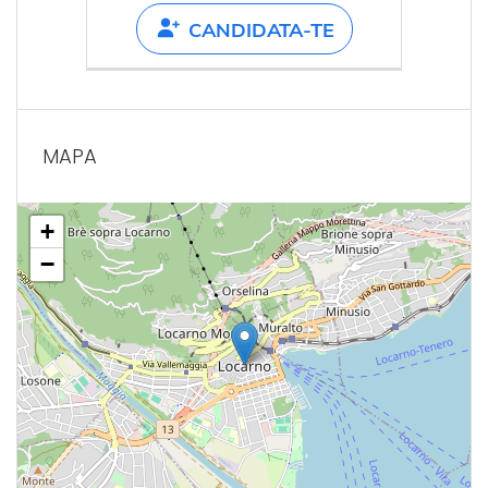
CANDIDATA-TE
MAPA
+
−