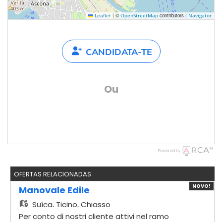
|
©
contributors |
Leaflet
OpenStreetMap
Navigator
CANDIDATA-TE
Ou
Powered by
OFERTAS RELACIONADAS
NOVO!
Manovale Edile
Suíça,
Ticino, Chiasso
Per conto di nostri cliente attivi nel ramo