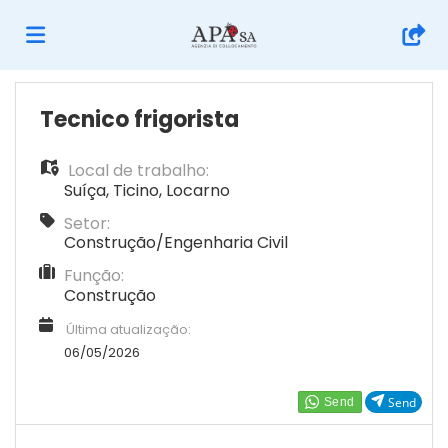
Página
Tecnico frigorista
Local de trabalho:
inicial
Ofertas
Suíça
,
Ticino
,
Locarno
Setor:
de
Regista-
Construção/Engenharia Civil
Função:
Construção
emprego
te
Iniciar
Última atualização:
06/05/2026
sessão
Língua
Send