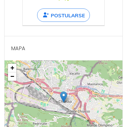
POSTULARSE
MAPA
+
−