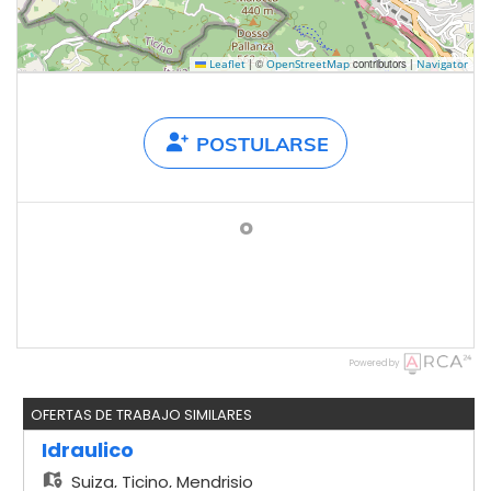
|
©
contributors |
Leaflet
OpenStreetMap
Navigator
POSTULARSE
o
Powered by
OFERTAS DE TRABAJO SIMILARES
Idraulico
Suiza,
Ticino, Mendrisio