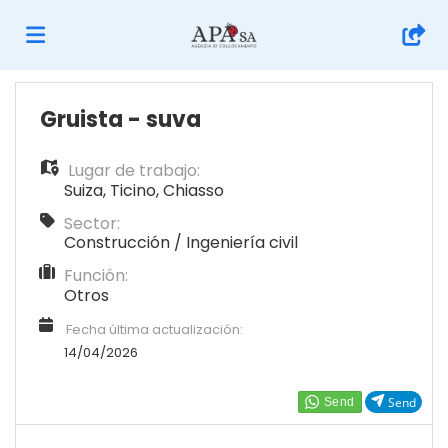
Home
Gruista - suva
Lugar de trabajo:
Lista
Suiza
,
Ticino
,
Chiasso
Sector:
ofertas
Subir
Construcción / Ingeniería civil
Función:
Otros
de
CV
Acceso
Fecha última actualización:
14/04/2026
trabajo
Idioma
Send