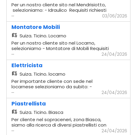
Per un nostro cliente sito nel Mendrisiotto,
selezioniamo: - Idraulico Requisiti richiesti
...
- Comprovata esperienza in cantiere -
03/06/2026
Impianti sottomuro - Solette - Capacità di
lavorare in autonomia - Disponibilità
Montatore Mobili
immediata Offriamo - Contratto
Suiza,
Ticino, Locarno
temporaneo con possibilità di rinnovo -
Stipendio secondo CCL di riferimento
Per un nostro cliente sito nel Locarno,
Verrà dato seguito ai profili che si rifanno
selezioniamo - Montatore di Mobili Requisiti
...
alla descrizione
richiesti - Comprovata esperienza
24/04/2026
pluriennale nella mansione - Comprovata
capacità a lavorare in maniera autonoma -
Elettricista
Possesso dell'attrezzatura di base -
Suiza,
Ticino, locarno
Disponibilità a lavorare in Trasferta in
Svizzera Interna Offriamo - Contratti
Per importante cliente con sede nel
temporanei in relazione alle necessità del
locarnese selezioniamo da subito: -
...
nostro cliente
Elettricista Mansioni - Installazione e
24/04/2026
manutenzione di impianti elettrici civili e
industriali - Cablaggio e montaggio di
Piastrellista
quadri elettrici, prese, interruttori e altri
Suiza,
Ticino, Biasca
componenti - Posa di cavi, canaline e
tubazioni elettriche - Verifica, collaudo e
Per cliente nel sopraceneri, zona Biasca,
messa in servizio degli impianti secondo le
siamo alla ricerca di diversi piastrellisti con
...
normative vigenti - Lettura e
comprovata esperienza si lavorerà su
24/04/2026