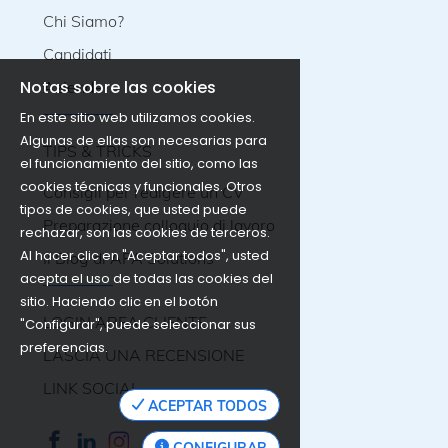
Chi Siamo?
Candidati
Notas sobre las cookies
Aziende
En este sitio web utilizamos cookies.
Algunas de ellas son necesarias para
TIPS & TRICKS
el funcionamiento del sitio, como las
cookies técnicas y funcionales. Otros
Consigli per redigere un CV
tipos de cookies, que usted puede
Preparazione colloquio di lavoro
rechazar, son las cookies de terceros.
Al hacer clic en "Aceptar todos", usted
Il Blog di APA Solutions
acepta el uso de todas las cookies del
sitio. Haciendo clic en el botón
LOGIN AREA CLIENTE
"Configurar", puede seleccionar sus
preferencias.
LASCIA UNA RECENSIONE
LINK SOCIAL
ACEPTAR TODOS