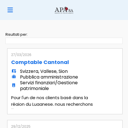
Home
Risultati per:
Offerte
27/03/2026
Comptable Cantonal
di
Carica
Svizzera
,
Vallese
,
Sion
Pubblica amministrazione
Servizi finanziari/Gestione
lavoro
il
Login
patrimoniale
Pour l'un de nos clients basé dans la
région du Luganese, nous recherchons
...
CV
Lingua
immédiatement un(e) : Comptable
cantonal Missions principales - Tenue de
la comptabilité générale et analytique
29/12/2025