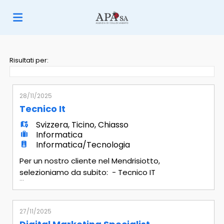
Home
Risultati per:
Offerte
28/11/2025
Tecnico It
di
Carica
Svizzera
,
Ticino
,
Chiasso
Informatica
Informatica/Tecnologia
lavoro
il
Login
Per un nostro cliente nel Mendrisiotto,
selezioniamo da subito: - Tecnico IT
...
Mansionario - Gestione dell'ambiente
CV
Lingua
Microsoft 365, con particolare
competenza su Intune, Azure AD e servizi
27/11/2025
cloud avanzati - Amministrazione della