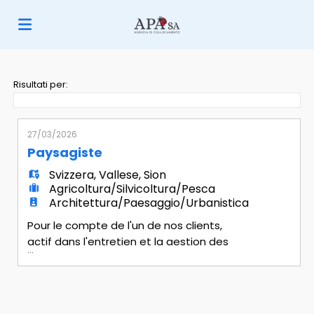
Home
Risultati per:
Offerte
27/03/2026
Paysagiste
di
Carica
Svizzera
,
Vallese
,
Sion
Agricoltura/Silvicoltura/Pesca
Architettura/Paesaggio/Urbanistica
lavoro
il
Login
Pour le compte de l'un de nos clients,
actif dans l'entretien et la gestion des
...
espaces verts, nous recherchons un :
CV
Lingua
Paysagiste Profil recherché - Formation
de paysagiste (CFC) ou équivalent -
Expérience solide dans une fonction