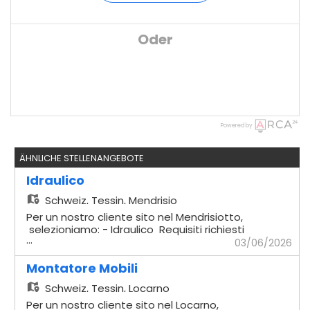
Oder
Powered by
ÄHNLICHE STELLENANGEBOTE
Idraulico
Schweiz,
Tessin, Mendrisio
Per un nostro cliente sito nel Mendrisiotto,
selezioniamo: - Idraulico Requisiti richiesti
...
- Comprovata esperienza in cantiere -
03/06/2026
Impianti sottomuro - Solette - Capacità di
lavorare in autonomia - Disponibilità
Montatore Mobili
immediata Offriamo - Contratto
Schweiz,
Tessin, Locarno
temporaneo con possibilità di rinnovo -
Stipendio secondo CCL di riferimento
Per un nostro cliente sito nel Locarno,