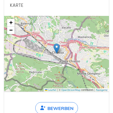
KARTE
+
−
|
©
contributors |
Leaflet
OpenStreetMap
Navigator
BEWERBEN