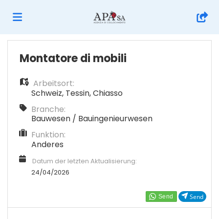
Home
Montatore di mobili
Arbeitsort:
Stellen
Schweiz
,
Tessin
,
Chiasso
Branche:
Lebenslauf
Bauwesen / Bauingenieurwesen
Funktion:
Anderes
hochladen
Anmelden
Datum der letzten Aktualisierung:
24/04/2026
Sprache
Send