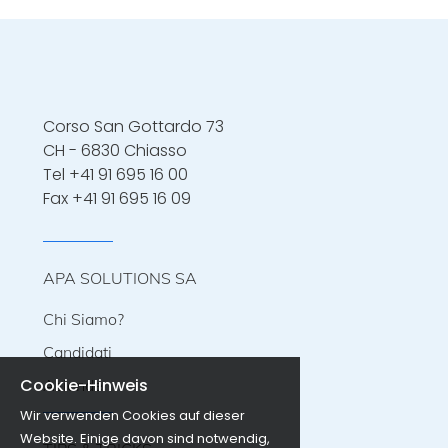
unicamente ai profili in linea con la
escavatori. Capacità di lavorare in Lavoro
descrizione.
team. Possibilità di assunzione diretta
dopo un periodo di prova con la nostra
agenzia. Inizio immediato
Corso San Gottardo 73
CH - 6830 Chiasso
Tel
+41 91 695 16 00
Fax +41 91 695 16 09
APA SOLUTIONS SA
Chi Siamo?
Candidati
Cookie-Hinweis
Aziende
Wir verwenden Cookies auf dieser
Website. Einige davon sind notwendig,