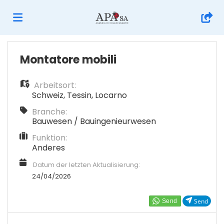
Home
Montatore mobili
Arbeitsort:
Stellen
Schweiz
,
Tessin
,
Locarno
Branche:
Lebenslauf
Bauwesen / Bauingenieurwesen
Funktion:
Anderes
hochladen
Anmelden
Datum der letzten Aktualisierung:
24/04/2026
Sprache
Send