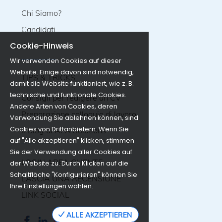
Chi Siamo?
Candidati
Cookie-Hinweis
Aziende
Wir verwenden Cookies auf dieser
Website. Einige davon sind notwendig,
TIPS & TRICKS
damit die Website funktioniert, wie z. B.
technische und funktionale Cookies.
Consigli per redigere un CV
Andere Arten von Cookies, deren
Preparazione colloquio di lavoro
Verwendung Sie ablehnen können, sind
Cookies von Drittanbietern. Wenn Sie
Il Blog di APA Solutions
auf "Alle akzeptieren" klicken, stimmen
Sie der Verwendung aller Cookies auf
LOGIN AREA CLIENTE
der Website zu. Durch Klicken auf die
Schaltfläche "Konfigurieren" können Sie
LASCIA UNA RECENSIONE
Ihre Einstellungen wählen.
LINK SOCIAL
ALLE AKZEPTIEREN