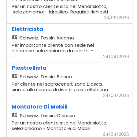
Per un nostro cliente sito nel Mendrisiotto,
selezioniamo: - Idraulico Requisiti richiesti
...
- Comprovata esperienza in cantiere -
03/06/2026
Impianti sottomuro - Solette - Capacità di
lavorare in autonomia - Disponibilità
Elettricista
immediata Offriamo - Contratto
Schweiz,
Tessin, locarno
temporaneo con possibilità di rinnovo -
Stipendio secondo CCL di riferimento
Per importante cliente con sede nel
Verrà dato seguito ai profili che si rifanno
locarnese selezioniamo da subito: -
...
alla descrizione
Elettricista Mansioni - Installazione e
24/04/2026
manutenzione di impianti elettrici civili e
industriali - Cablaggio e montaggio di
Piastrellista
quadri elettrici, prese, interruttori e altri
Schweiz,
Tessin, Biasca
componenti - Posa di cavi, canaline e
tubazioni elettriche - Verifica, collaudo e
Per cliente nel sopraceneri, zona Biasca,
messa in servizio degli impianti secondo le
siamo alla ricerca di diversi piastrellisti con
...
normative vigenti - Lettura e
comprovata esperienza si lavorerà su
24/04/2026
interpretazione di schemi elettrici Requisiti
strutture di privati ed industriali
- Pluriennale esperienza nella mansione -
attrezzatura propria richiesta (esclusa la
Montatore Di Mobili
Autonomia nello svolgimento dei lavori -
tagliapistrelle)
Schweiz,
Tessin, Chiasso
Capacità di lettura del disegno tecnico -
Disponibilità immediata - Disponibilità a
Per un nostro cliente sito nel Mendrisiotto,
lavorare su tutto il Canton Ticino Se
selezioniamo - Montatore di Mobili
...
interessati, inviare la propria candidatura
Requisiti richiesti - Comprovata esperienza
24/04/2026