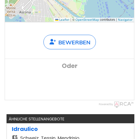
|
©
contributors |
Leaflet
OpenStreetMap
Navigator
BEWERBEN
Oder
Powered by
ÄHNLICHE STELLENANGEBOTE
Idraulico
Schweiz,
Tessin, Mendrisio