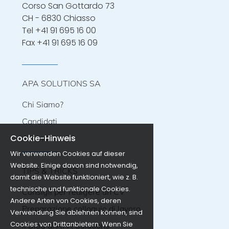
Corso San Gottardo 73
CH - 6830 Chiasso
Tel
+41 91 695 16 00
Fax +41 91 695 16 09
APA SOLUTIONS SA
Chi Siamo?
Candidati
Cookie-Hinweis
Aziende
Wir verwenden Cookies auf dieser
Website. Einige davon sind notwendig,
TIPS & TRICKS
damit die Website funktioniert, wie z. B.
technische und funktionale Cookies.
Consigli per redigere un CV
Andere Arten von Cookies, deren
Preparazione colloquio di lavoro
Verwendung Sie ablehnen können, sind
Cookies von Drittanbietern. Wenn Sie
Il Blog di APA Solutions