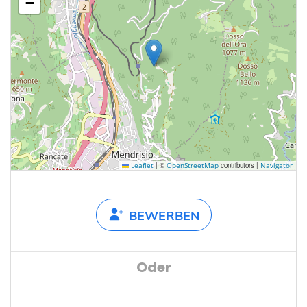
−
|
©
contributors |
Leaflet
OpenStreetMap
Navigator
BEWERBEN
Oder