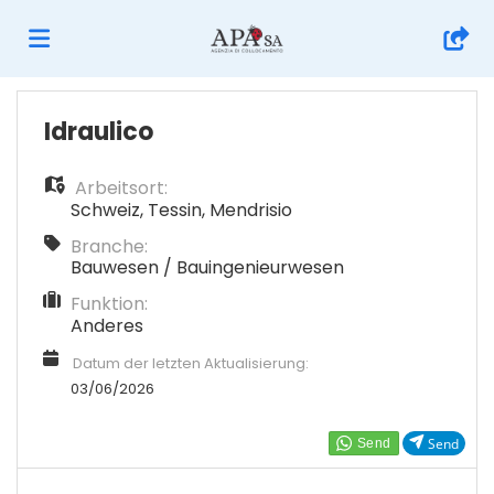
Home
Idraulico
Arbeitsort:
Stellen
Schweiz
,
Tessin
,
Mendrisio
Branche:
Lebenslauf
Bauwesen / Bauingenieurwesen
Funktion:
Anderes
hochladen
Anmelden
Datum der letzten Aktualisierung:
03/06/2026
Sprache
Send