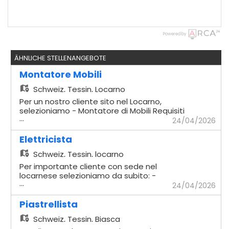
Powered by
ÄHNLICHE STELLENANGEBOTE
Montatore Mobili
Schweiz,
Tessin, Locarno
Per un nostro cliente sito nel Locarno,
selezioniamo - Montatore di Mobili Requisiti
...
richiesti - Comprovata esperienza
24/04/2026
pluriennale nella mansione - Comprovata
capacità a lavorare in maniera autonoma -
Elettricista
Possesso dell'attrezzatura di base -
Schweiz,
Tessin, locarno
Disponibilità a lavorare in Trasferta in
Svizzera Interna Offriamo - Contratti
Per importante cliente con sede nel
temporanei in relazione alle necessità del
locarnese selezioniamo da subito: -
...
nostro cliente
Elettricista Mansioni - Installazione e
24/04/2026
manutenzione di impianti elettrici civili e
industriali - Cablaggio e montaggio di
Piastrellista
quadri elettrici, prese, interruttori e altri
Schweiz,
Tessin, Biasca
componenti - Posa di cavi, canaline e