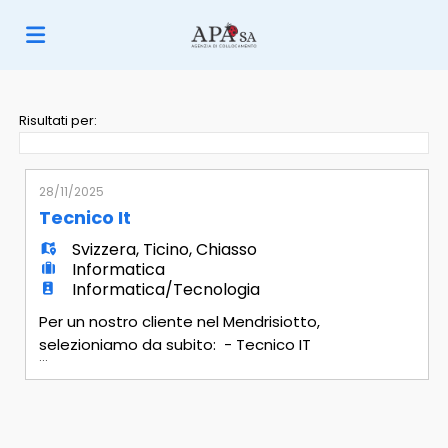
Home
Risultati per:
Offerte
28/11/2025
Tecnico It
di
Carica
Svizzera
,
Ticino
,
Chiasso
Informatica
Informatica/Tecnologia
lavoro
il
Login
Per un nostro cliente nel Mendrisiotto,
selezioniamo da subito: - Tecnico IT
...
Mansionario - Gestione dell'ambiente
CV
Lingua
Microsoft 365, con particolare
competenza su Intune, Azure AD e servizi
cloud avanzati - Amministrazione della